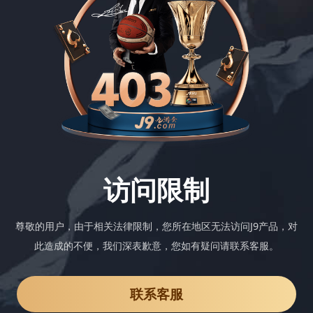
访问限制
尊敬的用户，由于相关法律限制，您所在地区无法访问J9产品，对
此造成的不便，我们深表歉意，您如有疑问请联系客服。
联系客服